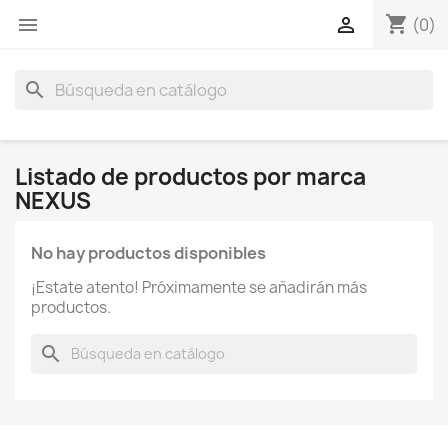
shopping_cart


(0)
search
Listado de productos por marca
NEXUS
No hay productos disponibles
¡Estate atento! Próximamente se añadirán más
productos.
search