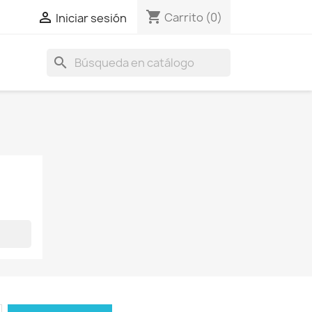
shopping_cart

Carrito
(0)
Iniciar sesión
search