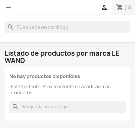
shopping_cart


(0)
search
Listado de productos por marca LE
WAND
No hay productos disponibles
¡Estate atento! Próximamente se añadirán más
productos.
search