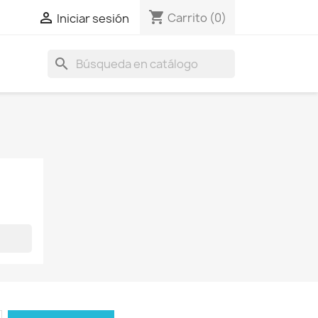
shopping_cart

Carrito
(0)
Iniciar sesión
search