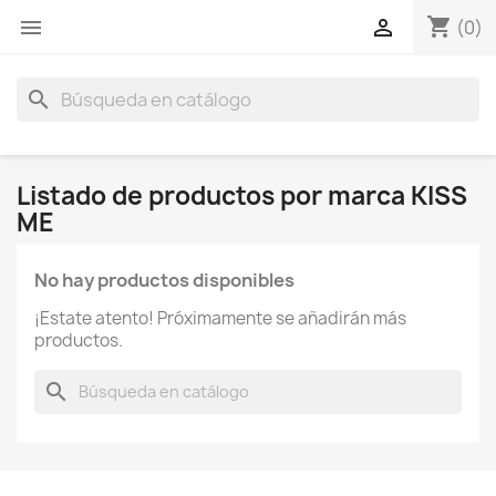
shopping_cart


(0)
search
Listado de productos por marca KISS
ME
No hay productos disponibles
¡Estate atento! Próximamente se añadirán más
productos.
search