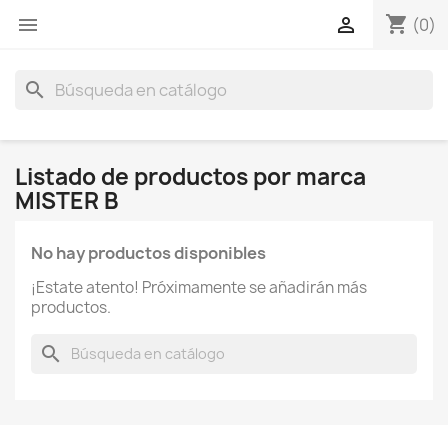
shopping_cart


(0)
search
Listado de productos por marca
MISTER B
No hay productos disponibles
¡Estate atento! Próximamente se añadirán más
productos.
search