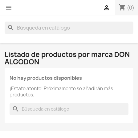
shopping_cart


(0)
search
Listado de productos por marca DON
ALGODON
No hay productos disponibles
¡Estate atento! Próximamente se añadirán más
productos.
search